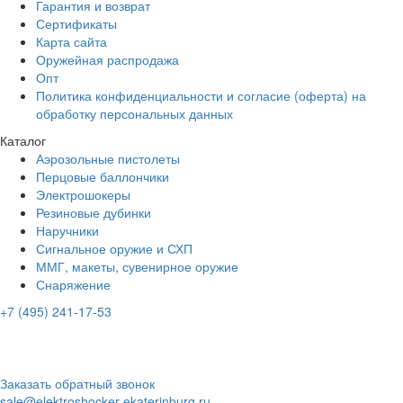
Гарантия и возврат
Сертификаты
Карта сайта
Оружейная распродажа
Опт
Политика конфиденциальности и согласие (оферта) на
обработку персональных данных
Каталог
Аэрозольные пистолеты
Перцовые баллончики
Электрошокеры
Резиновые дубинки
Наручники
Сигнальное оружие и СХП
ММГ, макеты, сувенирное оружие
Снаряжение
+7 (495) 241-17-53
Адрес:
г. Екатеринбург, улица Щербакова, дом 39, офис 5.
Время работы:
ПН-ПТ: с 10:00 до 20:00
СБ-ВС: с 10.00 до 18.00
Заказать обратный звонок
sale@elektroshocker-ekaterinburg.ru