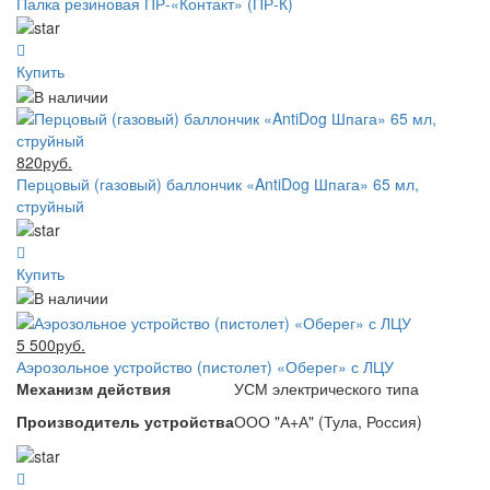
Палка резиновая ПР-«Контакт» (ПР-К)
Купить
820руб.
Перцовый (газовый) баллончик «AntiDog Шпага» 65 мл,
струйный
Купить
5 500руб.
Аэрозольное устройство (пистолет) «Оберег» с ЛЦУ
Механизм действия
УСМ электрического типа
Производитель устройства
ООО "А+А" (Тула, Россия)