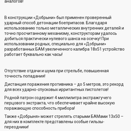
аналогов!
В конструкции «Добрыни» был применен проверенный
ударный способ детонации боеприпасов. Благодаря
использованию только металлических внутренних деталей и
точно просчитанному механизму, конструкторам удалось
добиться практически нулевого шанса на осечку! При
использовании родных, специально для «Добрыни»
разработанных БАМ увеличенного калибра 18х51 устройство
работает буквально как часы!
Отсутствие отдачи и шума при стрельбе, повышенная
точность попадания!
Дистанция поражения противника – до 5 метров, это рекорд
для всех ударно-спусковых ирритантных пистолетов!
Родной патрон содержит 4 миллилитра экстражгучего
перцового экстракта, что обеспечивает крайне высокую
поражающую способность прибора!
Также «Добрыня» может стрелять старыми БАМами 13х50 –
для них в комплекте представлены особые гильзы-
переодники!