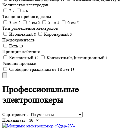
Количество электродов
2
4
7
6
Толщина пробоя одежды
3 см
4 см
5 см
6 см
2
2
4
5
Тип размещения электродов
Игольчатый
Коронарный
8
5
Предохранитель
Есть
13
Принцип действия
Контактный
Контактный/Дистанционный
12
1
Условия продажи
Свободно гражданам от 18 лет
13
Профессиональные
электрошокеры
Сортировать:
Показывать: