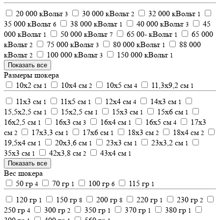
20 000 кВольт
30 000 кВольт
32 000 кВольт
3
2
1
35 000 кВольт
38 000 кВольт
40 000 кВольт
45
6
1
3
000 кВольт
50 000 кВольт
65 00- кВольт
65 000
1
7
1
кВольт
75 000 кВольт
80 000 кВольт
88 000
2
3
1
кВольт
100 000 кВольт
150 000 кВольт
2
3
1
Показать все
Размеры шокера
10х2 см
10х4 см
10х5 см
11,3х9,2 см
1
2
4
1
11х3 см
11х5 см
12х4 см
14х3 см
1
1
4
1
15,5х2,5 см
15х2,5 см
15х3 см
15х6 см
1
1
1
1
16х2,5 см
16х3 см
16х4 см
16х5 см
17х3
1
3
1
4
см
17х3,3 см
17х6 см
18х3 см
18х4 см
2
1
1
2
2
19,5х4 см
20х3,6 см
23х3 см
23х3,2 см
1
1
1
1
35х3 см
42х3,8 см
43х4 см
1
2
1
Показать все
Вес шокера
50 гр
70 гр
100 гр
115 гр
4
1
6
1
120 гр
150 гр
200 гр
220 гр
230 гр
1
8
8
1
2
250 гр
300 гр
350 гр
370 гр
380 гр
4
2
1
1
1