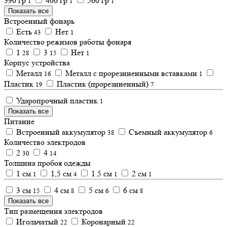
390 гр
400 гр
560 гр
1
1
1
Показать все
Встроенный фонарь
Есть
Нет
43
1
Количество режимов работы фонаря
1
3
Нет
28
15
1
Корпус устройства
Металл
Металл с прорезиненными вставками
16
1
Пластик
Пластик (прорезиненный)
19
7
Ударопрочный пластик
1
Показать все
Питание
Встроенный аккумулятор
Съемный аккумулятор
38
6
Количество электродов
2
4
30
14
Толщина пробоя одежды
1 см
1,5 см
1.5 см
2 см
1
4
1
1
3 см
4 см
5 см
6 см
15
8
6
8
Показать все
Тип размещения электродов
Игольчатый
Коронарный
22
22