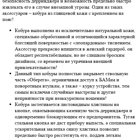
безопасность дерринджера и возможность предельно быстро
извлекать его в случае внезапной угрозы. Один из таких
аксессуаров – кобура из глянцевой кожи с креплением на
пояс!
Кобура выполнена из исключительно натуральной кожи,
специально обработанной и отличающийся характерной
блестящей поверхностью с «леопардовым» тиснением.
Аксессуар прекрасно впишется в женский гардероб, он
обладает респектабельным, но не слишком броским
дизайном, со временем не утрачивая внешней
привлекательности!
Данный тип кобуры полностью закрывает ствольную
часть «Оберега», ограничивая доступ к БАМам и
поворотным втулкам, а также – курку устройства, тем
самым исключая случайные выстрелы и другие
неприятности при неаккуратном ношении!
Кобура застегивается листовидным хлястиком на
кнопке, охватывающим казенную часть дерринджера и
одновременно блокирующим его предохранитель. Тугая
стальная кнопка не даст прибору выпасть, а специальная
ускорительная заклепка снизу хлястика позволит
предельно быстро расстегнуть его, поддев легким